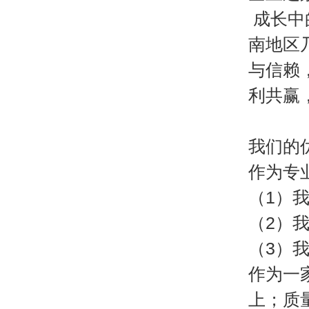
成长中
南地区
与信赖
利共赢
我们的
作为专
（1）
（2）
（3）
作为一
上；质